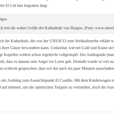
r El Cid hier begraben liegt.
ich erst die wahre Größe der Kathedrale von Burgos. (Foto: www.meerf
ch die Kathedrale, die von der UNESCO zum Weltkulturerbe erklärt wu
n ihrer Gänze bewundern kann. Unfassbar, wieviel Gold und Kunst sich
ge Kapellen wirken schon regelrecht vollgestopft. Der Audioguide (m
verrät, dass es damals eine Angst vor Leere gab. Deshalb wurde so viel 
 so schlecht gesprochen, dass wir ihn nach ein paar Minuten ausschalte
n der Aufstieg zum Aussichtspunkt El Castillo. Mit dem Kinderwagen 
Kauf nehmen, um die zahlreichen Treppen zu vermeiden, doch die Aussi