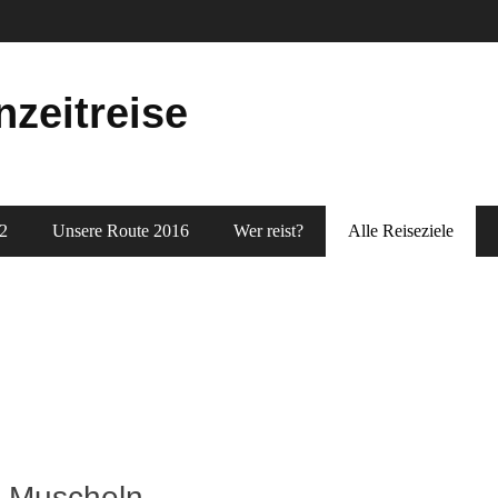
nzeitreise
2
Unsere Route 2016
Wer reist?
Alle Reiseziele
r Muscheln