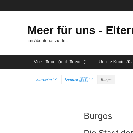
Meer für uns - Elter
Ein Abenteuer zu dritt
Hauptmenü
Zum
Meer für uns (und für euch)!
Unsere Route 202
Inhalt
springen
Startseite
>>
Spanien 🇪🇸
>>
Burgos
Burgos
Die Stadt de