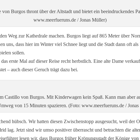
 von Burgos thront über der Altstadt und bietet ein beeindruckendes P
www.meerfueruns.de / Jonas Müller)
auf den Weg zur Kathedrale machen. Burgos liegt auf 865 Meter über No
n uns, dass hier im Winter viel Schnee liegt und die Stadt dann oft als
ielen sollen.
 das erste Mal auf dieser Reise recht herbstlich. Eine alte Dame verkauf
tet – auch dieser Geruch trägt dazu bei.
um Castillo von Burgos. Mit Kinderwagen kein Spaß. Kann man aber a
Umweg von 15 Minuten spazieren. (Foto: www.meerfueruns.de / Jonas 
schend hübsch. Wir hatten diesen Zwischenstopp ausgesucht, weil der Or
d lag. Jetzt sind wir umso positiver überrascht und betrachten die al
Reiseführer lesen wir, dass Burgos früher Krönungsstadt der Könige von