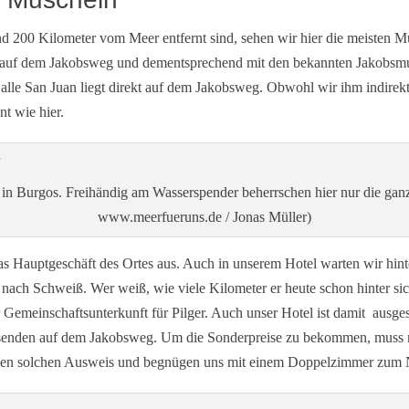
 200 Kilometer vom Meer entfernt sind, sehen wir hier die meisten Mu
e auf dem Jakobsweg und dementsprechend mit den bekannten Jakobsmus
alle San Juan liegt direkt auf dem Jakobsweg. Obwohl wir ihm indirekt 
nt wie hier.
 in Burgos. Freihändig am Wasserspender beherrschen hier nur die ganz
www.meerfueruns.de / Jonas Müller)
as Hauptgeschäft des Ortes aus. Auch in unserem Hotel warten wir hin
nach Schweiß. Wer weiß, wie viele Kilometer er heute schon hinter sich
Gemeinschaftsunterkunft für Pilger. Auch unser Hotel ist damit ausgest
isenden auf dem Jakobsweg. Um die Sonderpreise zu bekommen, muss 
inen solchen Ausweis und begnügen uns mit einem Doppelzimmer zum 