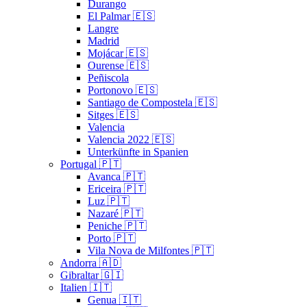
Durango
El Palmar 🇪🇸
Langre
Madrid
Mojácar 🇪🇸
Ourense 🇪🇸
Peñiscola
Portonovo 🇪🇸
Santiago de Compostela 🇪🇸
Sitges 🇪🇸
Valencia
Valencia 2022 🇪🇸
Unterkünfte in Spanien
Portugal 🇵🇹
Avanca 🇵🇹
Ericeira 🇵🇹
Luz 🇵🇹
Nazaré 🇵🇹
Peniche 🇵🇹
Porto 🇵🇹
Vila Nova de Milfontes 🇵🇹
Andorra 🇦🇩
Gibraltar 🇬🇮
Italien 🇮🇹
Genua 🇮🇹