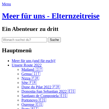
E-
Menu
Mail-
Adresse:
Meer für uns - Elternzeitreise
Ein Abenteuer zu dritt
Suche
nach:
Hauptmenü
Zum
Meer für uns (und für euch)!
Inhalt
Unsere Route 2022
springen
Mailand 🇮🇹
Genua 🇮🇹
Nizza 🇫🇷
Sète 🇫🇷
Dune du Pilat 2022 🇫🇷
Donostia-San Sebastian 2022 🇪🇸
Santiago de Compostela 🇪🇸
Portonovo 🇪🇸
Ourense 🇪🇸
Porto 🇵🇹