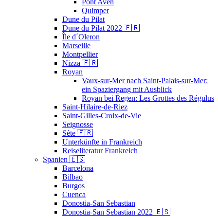
Pont Aven
Quimper
Dune du Pilat
Dune du Pilat 2022 🇫🇷
Île d´Oleron
Marseille
Montpellier
Nizza 🇫🇷
Royan
Vaux-sur-Mer nach Saint-Palais-sur-Mer:
ein Spaziergang mit Ausblick
Royan bei Regen: Les Grottes des Régulus
Saint-Hilaire-de-Riez
Saint-Gilles-Croix-de-Vie
Seignosse
Sète 🇫🇷
Unterkünfte in Frankreich
Reiseliteratur Frankreich
Spanien 🇪🇸
Barcelona
Bilbao
Burgos
Cuenca
Donostia-San Sebastian
Donostia-San Sebastian 2022 🇪🇸