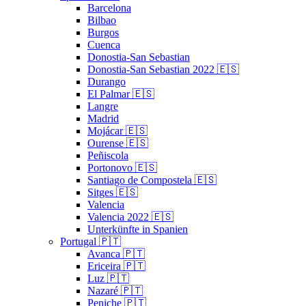
Barcelona
Bilbao
Burgos
Cuenca
Donostia-San Sebastian
Donostia-San Sebastian 2022 🇪🇸
Durango
El Palmar 🇪🇸
Langre
Madrid
Mojácar 🇪🇸
Ourense 🇪🇸
Peñiscola
Portonovo 🇪🇸
Santiago de Compostela 🇪🇸
Sitges 🇪🇸
Valencia
Valencia 2022 🇪🇸
Unterkünfte in Spanien
Portugal 🇵🇹
Avanca 🇵🇹
Ericeira 🇵🇹
Luz 🇵🇹
Nazaré 🇵🇹
Peniche 🇵🇹