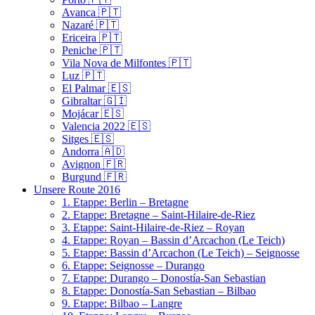
Avanca 🇵🇹
Nazaré 🇵🇹
Ericeira 🇵🇹
Peniche 🇵🇹
Vila Nova de Milfontes 🇵🇹
Luz 🇵🇹
El Palmar 🇪🇸
Gibraltar 🇬🇮
Mojácar 🇪🇸
Valencia 2022 🇪🇸
Sitges 🇪🇸
Andorra 🇦🇩
Avignon 🇫🇷
Burgund 🇫🇷
Unsere Route 2016
1. Etappe: Berlin – Bretagne
2. Etappe: Bretagne – Saint-Hilaire-de-Riez
3. Etappe: Saint-Hilaire-de-Riez – Royan
4. Etappe: Royan – Bassin d’Arcachon (Le Teich)
5. Etappe: Bassin d’Arcachon (Le Teich) – Seignosse
6. Etappe: Seignosse – Durango
7. Etappe: Durango – Donostía-San Sebastian
8. Etappe: Donostía-San Sebastian – Bilbao
9. Etappe: Bilbao – Langre