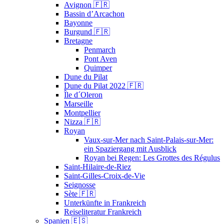
Avignon 🇫🇷
Bassin d’Arcachon
Bayonne
Burgund 🇫🇷
Bretagne
Penmarch
Pont Aven
Quimper
Dune du Pilat
Dune du Pilat 2022 🇫🇷
Île d´Oleron
Marseille
Montpellier
Nizza 🇫🇷
Royan
Vaux-sur-Mer nach Saint-Palais-sur-Mer:
ein Spaziergang mit Ausblick
Royan bei Regen: Les Grottes des Régulus
Saint-Hilaire-de-Riez
Saint-Gilles-Croix-de-Vie
Seignosse
Sète 🇫🇷
Unterkünfte in Frankreich
Reiseliteratur Frankreich
Spanien 🇪🇸