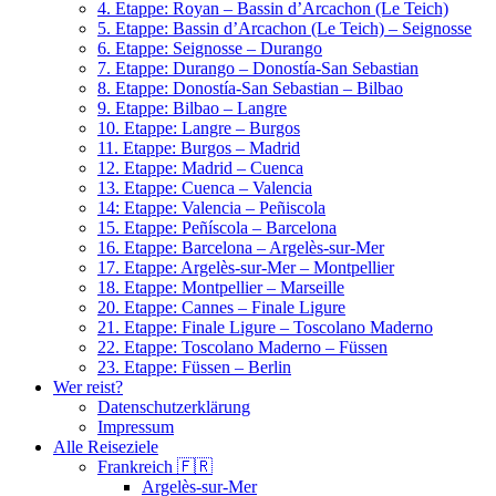
4. Etappe: Royan – Bassin d’Arcachon (Le Teich)
5. Etappe: Bassin d’Arcachon (Le Teich) – Seignosse
6. Etappe: Seignosse – Durango
7. Etappe: Durango – Donostía-San Sebastian
8. Etappe: Donostía-San Sebastian – Bilbao
9. Etappe: Bilbao – Langre
10. Etappe: Langre – Burgos
11. Etappe: Burgos – Madrid
12. Etappe: Madrid – Cuenca
13. Etappe: Cuenca – Valencia
14: Etappe: Valencia – Peñiscola
15. Etappe: Peñíscola – Barcelona
16. Etappe: Barcelona – Argelès-sur-Mer
17. Etappe: Argelès-sur-Mer – Montpellier
18. Etappe: Montpellier – Marseille
20. Etappe: Cannes – Finale Ligure
21. Etappe: Finale Ligure – Toscolano Maderno
22. Etappe: Toscolano Maderno – Füssen
23. Etappe: Füssen – Berlin
Wer reist?
Datenschutzerklärung
Impressum
Alle Reiseziele
Frankreich 🇫🇷
Argelès-sur-Mer