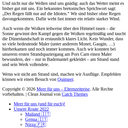
Und nicht nur die Wellen sind uns gnädig: auch das Wetter meint es
bisher gut mit uns. Ein bekanntes bretonisches Sprichwort sagt:
„Der Regen fällt nur auf die Idioten.“ Wir sind bisher ohne Regen
davongekommen. Dafür weht fast immer ein relativ starker Wind.
Auch wenn die Wolken teilweise über den Himmel rasen – die
Sonne gewinnt den Kampf gegen die Wolken regelmäßig und taucht
die Dünenlandschaft in erstaunlich klares Licht. Kein Wunder, dass
so viele bedeutende Maler (unter anderem Monet, Gaugin, …)
hierherkamen und noch immer kommen. Auch wir konnten bei
unserem ersten Strandspaziergang am Pors Carn einen Maler
bewundern, der – nur in Bademantel gekleidet – am Strand stand
und sein Werk vollendete.
Wenn wir nicht am Strand sind, machen wir Ausflüge. Empfehlen
können wir einen Besuch von
Quimper
.
Copyright © 2026
Meer für uns – Elternzeitreise
. Alle Rechte
vorbehalten. | Clean Journal von
Catch Themes
Hoch
Meer für uns (und für euch)!
scrollen
Unsere Route 2022
Mailand 🇮🇹
Genua 🇮🇹
Nizza 🇫🇷