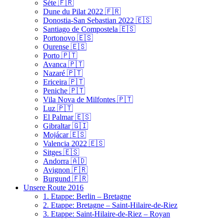
Sète 🇫🇷
Dune du Pilat 2022 🇫🇷
Donostia-San Sebastian 2022 🇪🇸
Santiago de Compostela 🇪🇸
Portonovo 🇪🇸
Ourense 🇪🇸
Porto 🇵🇹
Avanca 🇵🇹
Nazaré 🇵🇹
Ericeira 🇵🇹
Peniche 🇵🇹
Vila Nova de Milfontes 🇵🇹
Luz 🇵🇹
El Palmar 🇪🇸
Gibraltar 🇬🇮
Mojácar 🇪🇸
Valencia 2022 🇪🇸
Sitges 🇪🇸
Andorra 🇦🇩
Avignon 🇫🇷
Burgund 🇫🇷
Unsere Route 2016
1. Etappe: Berlin – Bretagne
2. Etappe: Bretagne – Saint-Hilaire-de-Riez
3. Etappe: Saint-Hilaire-de-Riez – Royan