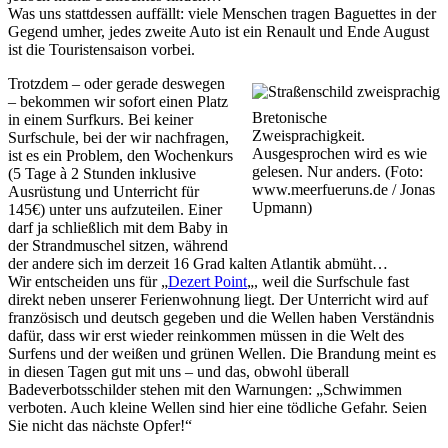
Was uns stattdessen auffällt: viele Menschen tragen Baguettes in der
Gegend umher, jedes zweite Auto ist ein Renault und Ende August
ist die Touristensaison vorbei.
Trotzdem – oder gerade deswegen
– bekommen wir sofort einen Platz
Bretonische
in einem Surfkurs. Bei keiner
Zweisprachigkeit.
Surfschule, bei der wir nachfragen,
Ausgesprochen wird es wie
ist es ein Problem, den Wochenkurs
gelesen. Nur anders. (Foto:
(5 Tage à 2 Stunden inklusive
www.meerfueruns.de / Jonas
Ausrüstung und Unterricht für
Upmann)
145€) unter uns aufzuteilen. Einer
darf ja schließlich mit dem Baby in
der Strandmuschel sitzen, während
der andere sich im derzeit 16 Grad kalten Atlantik abmüht…
Wir entscheiden uns für „
Dezert Point
„, weil die Surfschule fast
direkt neben unserer Ferienwohnung liegt. Der Unterricht wird auf
französisch und deutsch gegeben und die Wellen haben Verständnis
dafür, dass wir erst wieder reinkommen müssen in die Welt des
Surfens und der weißen und grünen Wellen. Die Brandung meint es
in diesen Tagen gut mit uns – und das, obwohl überall
Badeverbotsschilder stehen mit den Warnungen: „Schwimmen
verboten. Auch kleine Wellen sind hier eine tödliche Gefahr. Seien
Sie nicht das nächste Opfer!“