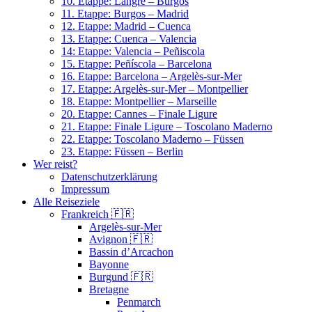
10. Etappe: Langre – Burgos
11. Etappe: Burgos – Madrid
12. Etappe: Madrid – Cuenca
13. Etappe: Cuenca – Valencia
14: Etappe: Valencia – Peñiscola
15. Etappe: Peñíscola – Barcelona
16. Etappe: Barcelona – Argelès-sur-Mer
17. Etappe: Argelès-sur-Mer – Montpellier
18. Etappe: Montpellier – Marseille
20. Etappe: Cannes – Finale Ligure
21. Etappe: Finale Ligure – Toscolano Maderno
22. Etappe: Toscolano Maderno – Füssen
23. Etappe: Füssen – Berlin
Wer reist?
Datenschutzerklärung
Impressum
Alle Reiseziele
Frankreich 🇫🇷
Argelès-sur-Mer
Avignon 🇫🇷
Bassin d’Arcachon
Bayonne
Burgund 🇫🇷
Bretagne
Penmarch