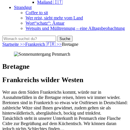
Mailand 🇮🇹
Strandgut
Coffee to sit
Wer reist, sieht mehr vom Land
Wort“schatz“: Ästuar
Wetsuits und Mülltrennung – eine Alltagsbeobachtung
bei
Suche
der
nach:
Startseite
>>
Frankreich 🇫🇷
>>
Bretagne
Suche
Bretagne
Frankreichs wilder Westen
Wer aus dem Süden Frankreichs kommt, würde nur in
Ausnahmefällen in die Bretagne reisen, hören wir immer wieder.
Bretonen sind in Frankreich so etwas wie Ostfriesen in Deutschland:
zahlreiche Witze sind Ihnen gewidmet, zudem gelten sie als
hinterwäldlerisch, abergläubisch, bockig und trinkfest.
Tatsächlich steht in unserer Unterkunft in Penmarch eine Flasche
Cidre zur Begrüßung auf dem Küchentisch. Wir können daran
jedoch nichts Schlechtes finden…