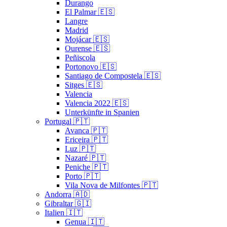
Durango
El Palmar 🇪🇸
Langre
Madrid
Mojácar 🇪🇸
Ourense 🇪🇸
Peñiscola
Portonovo 🇪🇸
Santiago de Compostela 🇪🇸
Sitges 🇪🇸
Valencia
Valencia 2022 🇪🇸
Unterkünfte in Spanien
Portugal 🇵🇹
Avanca 🇵🇹
Ericeira 🇵🇹
Luz 🇵🇹
Nazaré 🇵🇹
Peniche 🇵🇹
Porto 🇵🇹
Vila Nova de Milfontes 🇵🇹
Andorra 🇦🇩
Gibraltar 🇬🇮
Italien 🇮🇹
Genua 🇮🇹