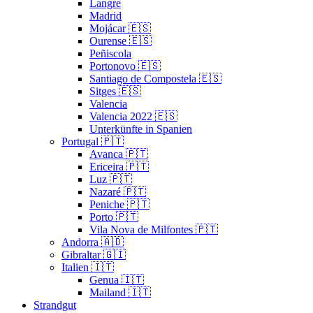
Langre
Madrid
Mojácar 🇪🇸
Ourense 🇪🇸
Peñiscola
Portonovo 🇪🇸
Santiago de Compostela 🇪🇸
Sitges 🇪🇸
Valencia
Valencia 2022 🇪🇸
Unterkünfte in Spanien
Portugal 🇵🇹
Avanca 🇵🇹
Ericeira 🇵🇹
Luz 🇵🇹
Nazaré 🇵🇹
Peniche 🇵🇹
Porto 🇵🇹
Vila Nova de Milfontes 🇵🇹
Andorra 🇦🇩
Gibraltar 🇬🇮
Italien 🇮🇹
Genua 🇮🇹
Mailand 🇮🇹
Strandgut