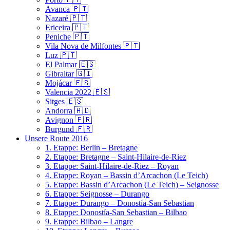
Avanca 🇵🇹
Nazaré 🇵🇹
Ericeira 🇵🇹
Peniche 🇵🇹
Vila Nova de Milfontes 🇵🇹
Luz 🇵🇹
El Palmar 🇪🇸
Gibraltar 🇬🇮
Mojácar 🇪🇸
Valencia 2022 🇪🇸
Sitges 🇪🇸
Andorra 🇦🇩
Avignon 🇫🇷
Burgund 🇫🇷
Unsere Route 2016
1. Etappe: Berlin – Bretagne
2. Etappe: Bretagne – Saint-Hilaire-de-Riez
3. Etappe: Saint-Hilaire-de-Riez – Royan
4. Etappe: Royan – Bassin d’Arcachon (Le Teich)
5. Etappe: Bassin d’Arcachon (Le Teich) – Seignosse
6. Etappe: Seignosse – Durango
7. Etappe: Durango – Donostía-San Sebastian
8. Etappe: Donostía-San Sebastian – Bilbao
9. Etappe: Bilbao – Langre