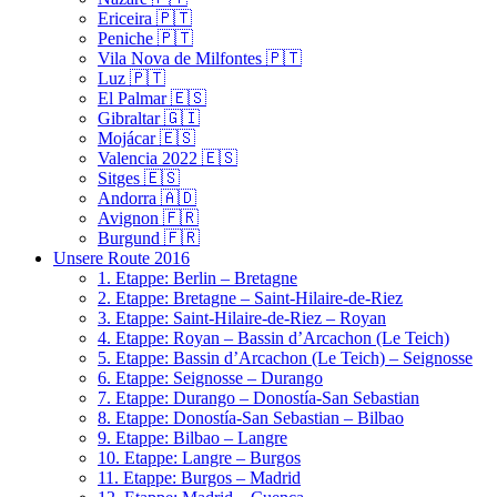
Ericeira 🇵🇹
Peniche 🇵🇹
Vila Nova de Milfontes 🇵🇹
Luz 🇵🇹
El Palmar 🇪🇸
Gibraltar 🇬🇮
Mojácar 🇪🇸
Valencia 2022 🇪🇸
Sitges 🇪🇸
Andorra 🇦🇩
Avignon 🇫🇷
Burgund 🇫🇷
Unsere Route 2016
1. Etappe: Berlin – Bretagne
2. Etappe: Bretagne – Saint-Hilaire-de-Riez
3. Etappe: Saint-Hilaire-de-Riez – Royan
4. Etappe: Royan – Bassin d’Arcachon (Le Teich)
5. Etappe: Bassin d’Arcachon (Le Teich) – Seignosse
6. Etappe: Seignosse – Durango
7. Etappe: Durango – Donostía-San Sebastian
8. Etappe: Donostía-San Sebastian – Bilbao
9. Etappe: Bilbao – Langre
10. Etappe: Langre – Burgos
11. Etappe: Burgos – Madrid