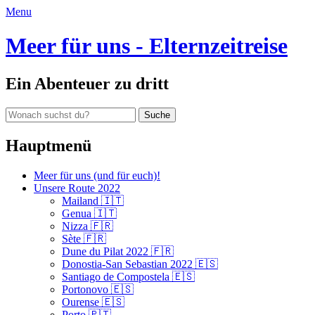
E-
Menu
Mail-
Adresse:
Meer für uns - Elternzeitreise
Ein Abenteuer zu dritt
Suche
nach:
Hauptmenü
Zum
Meer für uns (und für euch)!
Inhalt
Unsere Route 2022
springen
Mailand 🇮🇹
Genua 🇮🇹
Nizza 🇫🇷
Sète 🇫🇷
Dune du Pilat 2022 🇫🇷
Donostia-San Sebastian 2022 🇪🇸
Santiago de Compostela 🇪🇸
Portonovo 🇪🇸
Ourense 🇪🇸
Porto 🇵🇹