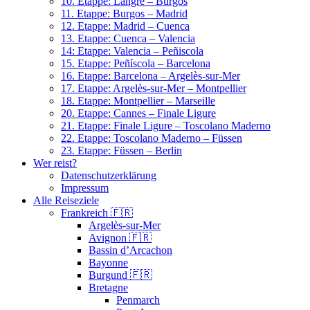
10. Etappe: Langre – Burgos
11. Etappe: Burgos – Madrid
12. Etappe: Madrid – Cuenca
13. Etappe: Cuenca – Valencia
14: Etappe: Valencia – Peñiscola
15. Etappe: Peñíscola – Barcelona
16. Etappe: Barcelona – Argelès-sur-Mer
17. Etappe: Argelès-sur-Mer – Montpellier
18. Etappe: Montpellier – Marseille
20. Etappe: Cannes – Finale Ligure
21. Etappe: Finale Ligure – Toscolano Maderno
22. Etappe: Toscolano Maderno – Füssen
23. Etappe: Füssen – Berlin
Wer reist?
Datenschutzerklärung
Impressum
Alle Reiseziele
Frankreich 🇫🇷
Argelès-sur-Mer
Avignon 🇫🇷
Bassin d’Arcachon
Bayonne
Burgund 🇫🇷
Bretagne
Penmarch