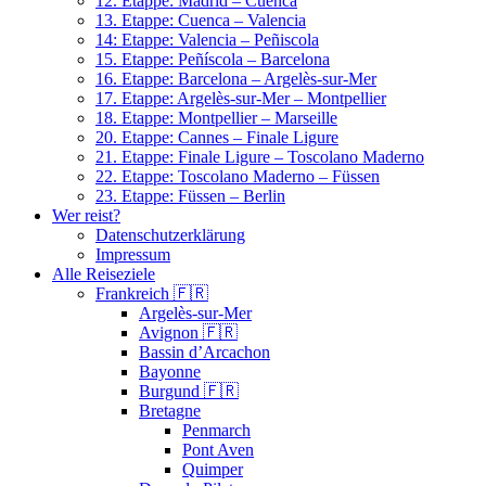
12. Etappe: Madrid – Cuenca
13. Etappe: Cuenca – Valencia
14: Etappe: Valencia – Peñiscola
15. Etappe: Peñíscola – Barcelona
16. Etappe: Barcelona – Argelès-sur-Mer
17. Etappe: Argelès-sur-Mer – Montpellier
18. Etappe: Montpellier – Marseille
20. Etappe: Cannes – Finale Ligure
21. Etappe: Finale Ligure – Toscolano Maderno
22. Etappe: Toscolano Maderno – Füssen
23. Etappe: Füssen – Berlin
Wer reist?
Datenschutzerklärung
Impressum
Alle Reiseziele
Frankreich 🇫🇷
Argelès-sur-Mer
Avignon 🇫🇷
Bassin d’Arcachon
Bayonne
Burgund 🇫🇷
Bretagne
Penmarch
Pont Aven
Quimper