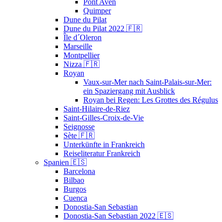
Pont Aven
Quimper
Dune du Pilat
Dune du Pilat 2022 🇫🇷
Île d´Oleron
Marseille
Montpellier
Nizza 🇫🇷
Royan
Vaux-sur-Mer nach Saint-Palais-sur-Mer:
ein Spaziergang mit Ausblick
Royan bei Regen: Les Grottes des Régulus
Saint-Hilaire-de-Riez
Saint-Gilles-Croix-de-Vie
Seignosse
Sète 🇫🇷
Unterkünfte in Frankreich
Reiseliteratur Frankreich
Spanien 🇪🇸
Barcelona
Bilbao
Burgos
Cuenca
Donostia-San Sebastian
Donostia-San Sebastian 2022 🇪🇸