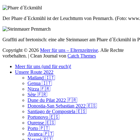
Der Phare d´Eckmühl ist der Leuchtturm von Penmarch. (Foto: www.m
Graffiti auf bretonisch: eine alte Steinmauer am Phare d´Eckmühl in 
Copyright © 2026
Meer für uns – Elternzeitreise
. Alle Rechte
vorbehalten. | Clean Journal von
Catch Themes
Hoch
Meer für uns (und für euch)!
scrollen
Unsere Route 2022
Mailand 🇮🇹
Genua 🇮🇹
Nizza 🇫🇷
Sète 🇫🇷
Dune du Pilat 2022 🇫🇷
Donostia-San Sebastian 2022 🇪🇸
Santiago de Compostela 🇪🇸
Portonovo 🇪🇸
Ourense 🇪🇸
Porto 🇵🇹
Avanca 🇵🇹
Nazaré 🇵🇹