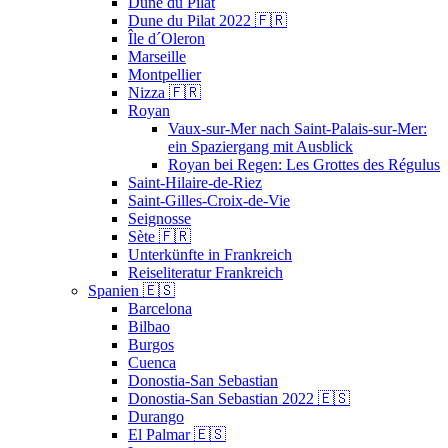
Dune du Pilat
Dune du Pilat 2022 🇫🇷
Île d´Oleron
Marseille
Montpellier
Nizza 🇫🇷
Royan
Vaux-sur-Mer nach Saint-Palais-sur-Mer:
ein Spaziergang mit Ausblick
Royan bei Regen: Les Grottes des Régulus
Saint-Hilaire-de-Riez
Saint-Gilles-Croix-de-Vie
Seignosse
Sète 🇫🇷
Unterkünfte in Frankreich
Reiseliteratur Frankreich
Spanien 🇪🇸
Barcelona
Bilbao
Burgos
Cuenca
Donostia-San Sebastian
Donostia-San Sebastian 2022 🇪🇸
Durango
El Palmar 🇪🇸