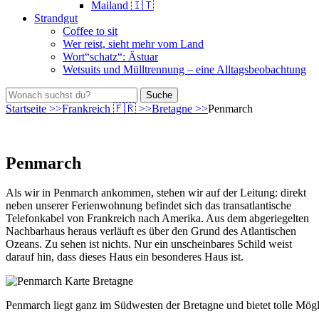
Mailand 🇮🇹
Strandgut
Coffee to sit
Wer reist, sieht mehr vom Land
Wort“schatz“: Ästuar
Wetsuits und Mülltrennung – eine Alltagsbeobachtung
bei
Suche
der
nach:
Startseite
>>
Frankreich 🇫🇷
>>
Bretagne
>>
Penmarch
Suche
Penmarch
Als wir in Penmarch ankommen, stehen wir auf der Leitung: direkt
neben unserer Ferienwohnung befindet sich das transatlantische
Telefonkabel von Frankreich nach Amerika. Aus dem abgeriegelten
Nachbarhaus heraus verläuft es über den Grund des Atlantischen
Ozeans. Zu sehen ist nichts. Nur ein unscheinbares Schild weist
darauf hin, dass dieses Haus ein besonderes Haus ist.
Penmarch liegt ganz im Südwesten der Bretagne und bietet tolle Mög