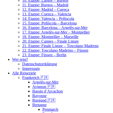
10. Etappe: Langre – Burgos
11. Etappe: Burgos – Madrid
12. Etappe: Madrid – Cuenca
13. Etappe: Cuenca – Valencia
14: Etappe: Valencia – Peñiscola
15. Etappe: Peñíscola – Barcelona
16. Etappe: Barcelona – Argelès-sur-Mer
17. Etappe: Argelès-sur-Mer – Montpellier
18. Etappe: Montpellier – Marseille
20. Etappe: Cannes – Finale Ligure
21. Etappe: Finale Ligure – Toscolano Maderno
22. Etappe: Toscolano Maderno – Füssen
23. Etappe: Füssen – Berlin
Wer reist?
Datenschutzerklärung
Impressum
Alle Reiseziele
Frankreich 🇫🇷
Argelès-sur-Mer
Avignon 🇫🇷
Bassin d’Arcachon
Bayonne
Burgund 🇫🇷
Bretagne
Penmarch