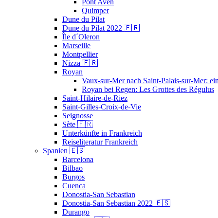
Pont Aven
Quimper
Dune du Pilat
Dune du Pilat 2022 🇫🇷
Île d´Oleron
Marseille
Montpellier
Nizza 🇫🇷
Royan
Vaux-sur-Mer nach Saint-Palais-sur-Mer: ei
Royan bei Regen: Les Grottes des Régulus
Saint-Hilaire-de-Riez
Saint-Gilles-Croix-de-Vie
Seignosse
Sète 🇫🇷
Unterkünfte in Frankreich
Reiseliteratur Frankreich
Spanien 🇪🇸
Barcelona
Bilbao
Burgos
Cuenca
Donostia-San Sebastian
Donostia-San Sebastian 2022 🇪🇸
Durango