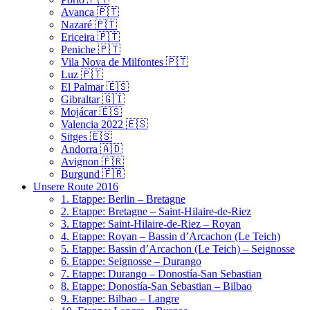
Avanca 🇵🇹
Nazaré 🇵🇹
Ericeira 🇵🇹
Peniche 🇵🇹
Vila Nova de Milfontes 🇵🇹
Luz 🇵🇹
El Palmar 🇪🇸
Gibraltar 🇬🇮
Mojácar 🇪🇸
Valencia 2022 🇪🇸
Sitges 🇪🇸
Andorra 🇦🇩
Avignon 🇫🇷
Burgund 🇫🇷
Unsere Route 2016
1. Etappe: Berlin – Bretagne
2. Etappe: Bretagne – Saint-Hilaire-de-Riez
3. Etappe: Saint-Hilaire-de-Riez – Royan
4. Etappe: Royan – Bassin d’Arcachon (Le Teich)
5. Etappe: Bassin d’Arcachon (Le Teich) – Seignosse
6. Etappe: Seignosse – Durango
7. Etappe: Durango – Donostía-San Sebastian
8. Etappe: Donostía-San Sebastian – Bilbao
9. Etappe: Bilbao – Langre