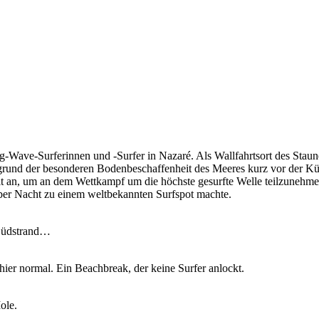
-Wave-Surferinnen und -Surfer in Nazaré. Als Wallfahrtsort des Staune
grund der besonderen Bodenbeschaffenheit des Meeres kurz vor der Kü
t an, um an dem Wettkampf um die höchste gesurfte Welle teilzunehmen.
 über Nacht zu einem weltbekannten Surfspot machte.
 Südstrand…
ier normal. Ein Beachbreak, der keine Surfer anlockt.
ole.