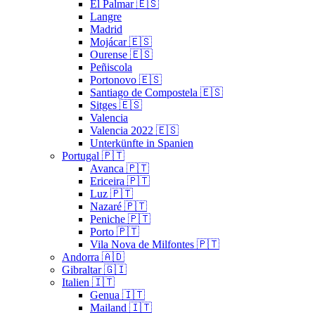
El Palmar 🇪🇸
Langre
Madrid
Mojácar 🇪🇸
Ourense 🇪🇸
Peñiscola
Portonovo 🇪🇸
Santiago de Compostela 🇪🇸
Sitges 🇪🇸
Valencia
Valencia 2022 🇪🇸
Unterkünfte in Spanien
Portugal 🇵🇹
Avanca 🇵🇹
Ericeira 🇵🇹
Luz 🇵🇹
Nazaré 🇵🇹
Peniche 🇵🇹
Porto 🇵🇹
Vila Nova de Milfontes 🇵🇹
Andorra 🇦🇩
Gibraltar 🇬🇮
Italien 🇮🇹
Genua 🇮🇹
Mailand 🇮🇹