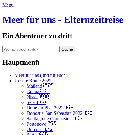
E-
Menu
Mail-
Adresse:
Meer für uns - Elternzeitreise
Ein Abenteuer zu dritt
Suche
nach:
Hauptmenü
Zum
Meer für uns (und für euch)!
Inhalt
Unsere Route 2022
springen
Mailand 🇮🇹
Genua 🇮🇹
Nizza 🇫🇷
Sète 🇫🇷
Dune du Pilat 2022 🇫🇷
Donostia-San Sebastian 2022 🇪🇸
Santiago de Compostela 🇪🇸
Portonovo 🇪🇸
Ourense 🇪🇸
Porto 🇵🇹