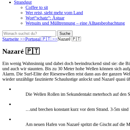
Strandgut
Coffee to sit
Wer reist, sieht mehr vom Land
Wort“schatz“: Ästuar
Wetsuits und Mülltrennung – eine Alltagsbeobachtung
bei
Suche
der
nach:
Startseite
>>
Portugal 🇵🇹
>>
Nazaré 🇵🇹
Suche
Nazaré 🇵🇹
Ein wenig Wahnsinnig und dabei doch beeindruckend sind sie: die Big
und auch wir staunten. Bis zu 30 Meter hohe Wellen können sich auf
Alarm. Die Surf-Elite der Riesenwellen reist dann aus der ganzen Wel
wieder unzählige faszinierte Schaulustige anlockt und Nazaré quasi
Die Wellen Rollen im Sekundentakt meterhoch auf den
…und brechen konstant kurz vor dem Strand. 3-5m sind h
Am neuen Hafen von Nazaré spritzt die Gischt auf die M